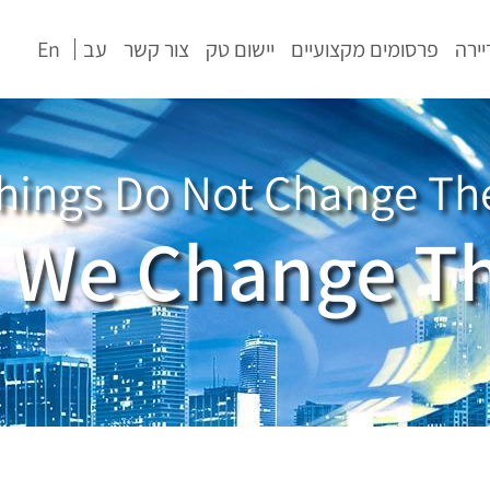
יירה
פרסומים מקצועיים
יישום טק
צור קשר
עב
En
hings Do Not Change Th
We Change T