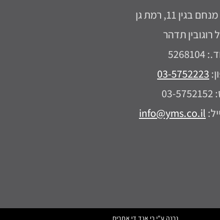
ם בגין 11, רמת גן
 רוגובין תדהר
5268104
ן:
03-5752223
03-5
יל:
info@yms.co.il
נבנה ע"י בי אנד די אתרים