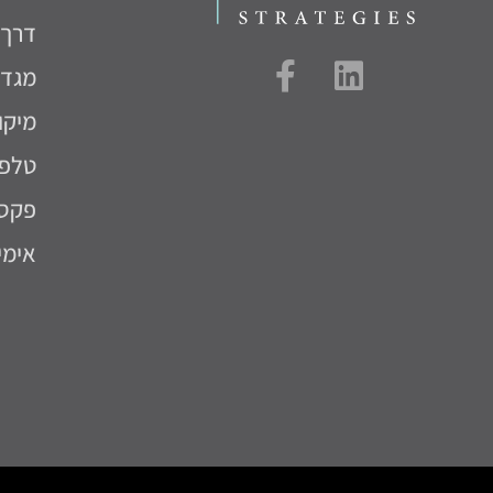
דרך מנח
מגדל
מיקוד.: 
טלפו
פקס: 752152
אימי