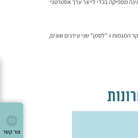
עומק (Meta analysis) שערכנו בחברת יישום אסטרטגיות, העלינו, כי התמקדות בערוצי השירות (Omnichannel) אינה מספיקה בכדי לייצר ערך אסטרטגי
ר המגמות ו-"לסמן" שני עידנים שונים,
צור קשר