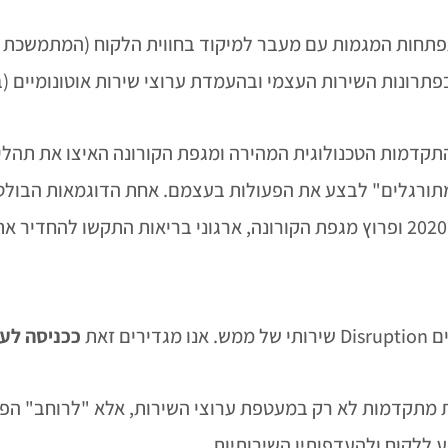
תפתחות המגמות עם מעבר למיקוד בחווית הלקוח (המתמשכת ו
בפתרונות השירות העצמי ובהעמדת ערוצי שירות אוטונומיים (ב
קדמות הטכנולוגית המהירה ומגפת הקורונה האיצו את תהליכי 
"מתורגלים" לבצע את הפעולות בעצמם. אחת הדוגמאות הבולט
פתרונות הטלא-רפואה (רופא און ליין) בשירותי הבריאות. עד 2020 ופרוץ מגפת הקורונה, ארגונ
 זאת
ככניסה לעי
ת מתקדמות לא רק במעטפת ערוצי השירות, אלא "לרוחב" הפע
ללקוח ולהעדפותיו השירותיות.